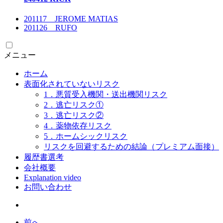
201117 JEROME MATIAS
201126 RUFO
メニュー
ホーム
表面化されていないリスク
1．悪質受入機関・送出機関リスク
2．逃亡リスク①
3．逃亡リスク②
4．薬物依存リスク
5．ホームシックリスク
リスクを回避するための結論（プレミアム面接）
履歴書選考
会社概要
Explanation video
お問い合わせ
前へ