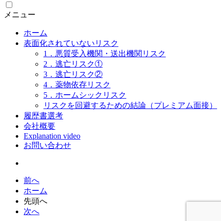
メニュー
ホーム
表面化されていないリスク
1．悪質受入機関・送出機関リスク
2．逃亡リスク①
3．逃亡リスク②
4．薬物依存リスク
5．ホームシックリスク
リスクを回避するための結論（プレミアム面接）
履歴書選考
会社概要
Explanation video
お問い合わせ
前へ
ホーム
先頭へ
次へ